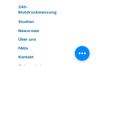
24h-
Blutdruckmessung
Studien
Newsroom
Über uns
FAQs
Kontakt
Datenschut
z
AGB
Impressu
m
BLEIBEN SIE AUF DEM