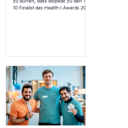
zu dürfen, dass biopeak zu den Top
10 Finalist des Health-i Awards 2026
gehört. Nach einer intensiven
Prüfung durch die Expert wurden
wir als eines der innovativsten
Digital-Health-Start-ups
Deutschlands ausgewählt. Der
Health-i Award wird jährlich vom
Handelsblatt und der Techniker
Krankenkasse verliehen und
zeichnet Unternehmen aus, die mit
innovativen Lösungen die
Gesundheitsversorgung nachhaltig
verbessern. Eine Auszeichnung für
unsere