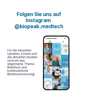
Health, Robotik, mRNA-
Technologien oder KI – zahlreiche
innovative Unternehmen zeigten,
Folgen Sie uns auf
wie sie die Gesundheitsbranche
Instagram
nachhaltig verändern möchten. Mit
@biopeak.medtech
unserer manschettenlosen
Langzeitblutdruckmessung ko
Für die neuesten
Updates, Events und
die aktuellen Studien
rund um das
allgemeine Thema
Blutdruck und
kontinuierliche
Blutdruckmessung!