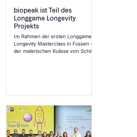
biopeak ist Teil des
Longgame Longevity
Projekts
Im Rahmen der ersten Longgame
Longevity Masterclass in Füssen – in
der malerischen Kulisse von Schloss
Neuschwanstein – wurde
eindrucksvoll sichtbar, welches
Potenzial entsteht, wenn
medizinische Expertise,
technologische Innovation und
unternehmerisches Denken
zusammenwirken. Wir freuen uns
sehr, als integrierter Bestandteil
dieses zukunftsweisenden
Longevity-Projekts mitzuwirken. Mit
unserer modernen 24-Stunden-