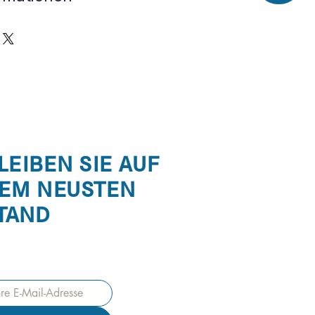
re Information zu deinen 
ückgaben & Umtausch
, der 
Verpackung
 und den 
erte Handhabung
ung stärken
onen zu deinen 
htlinie für Rückgabe und 
ibst du Kunden Sicherheit und 
unden Sicherheit und Vertrauen 
st sie in ihrer 
 ihrer Kaufentscheidung.
LEIBEN SIE AUF
EM NEUSTEN
TAND