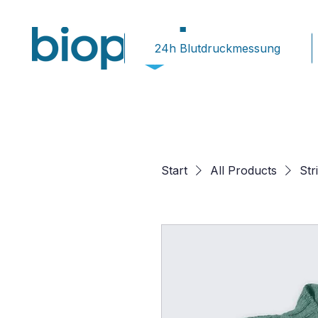
24h Blutdruckmessung
Start
All Products
Str