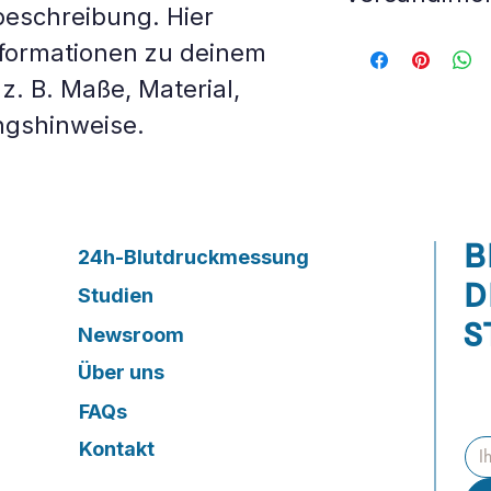
beschreibung. Hier 
Hier kannst du weite
nformationen zu deinem 
Einfache R
Versandmethoden
Unkomplizi
Kosten
 geben.
z. B. Maße, Material, 
Kundenbind
ngshinweise.
Mit klaren Informati
Mit einer klaren Ric
Versandrichtlinien
 g
Umtausch gibst du K
Vertrauen und bestärk
und bestärkst sie in
Kaufentscheidung.
B
24h-Blutdruckmessung
D
Studien
S
Newsroom
Über uns
FAQs
Kontakt